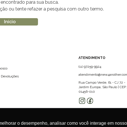
encontrado para sua busca.
tação ou tente refazer a pesquisa com outro termo.
Início
?
ATENDIMENTO
(11) 97259-9924
nosco
atendimento@new4another.com
e Devoluções
Rua Campo Verde, 61 - CJ 72 -
Jardim Europa, São Paulo | CEP:
01456-010
melhorar o desempenho, analisar como você interage em nosso sit