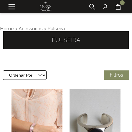
Home
>
Acessórios
>
Pulseira
PULSEIRA
Filtros