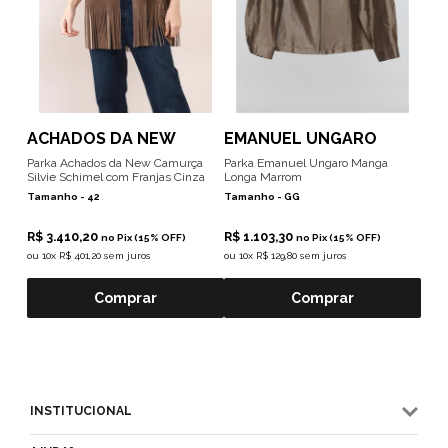
ACHADOS DA NEW
EMANUEL UNGARO
Parka Achados da New Camurça
Parka Emanuel Ungaro Manga
Silvie Schimel com Franjas Cinza
Longa Marrom
Tamanho -
42
Tamanho -
GG
R$ 3.410,20
R$ 1.103,30
no Pix (15% OFF)
no Pix (15% OFF)
ou
10x R$ 401,20 sem juros
ou
10x R$ 129,80 sem juros
Comprar
Comprar
INSTITUCIONAL