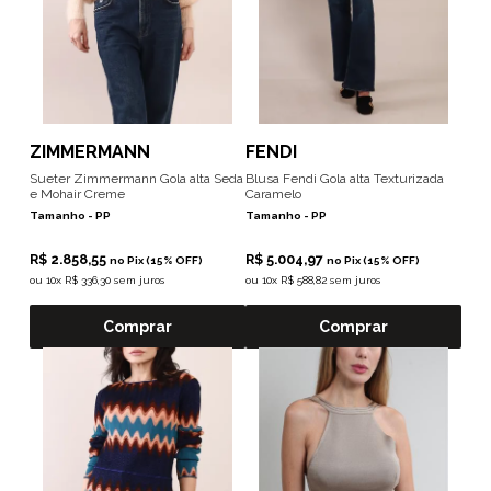
ZIMMERMANN
FENDI
Sueter Zimmermann Gola alta Seda
Blusa Fendi Gola alta Texturizada
e Mohair Creme
Caramelo
Tamanho -
PP
Tamanho -
PP
R$ 2.858,55
R$ 5.004,97
no Pix (15% OFF)
no Pix (15% OFF)
ou
10x R$ 336,30 sem juros
ou
10x R$ 588,82 sem juros
Comprar
Comprar