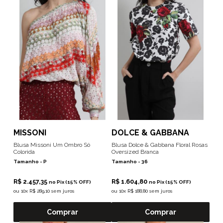
MISSONI
DOLCE & GABBANA
Blusa Missoni Um Ombro Só
Blusa Dolce & Gabbana Floral Rosas
Colorida
Oversized Branca
Tamanho -
P
Tamanho -
36
R$ 2.457,35
R$ 1.604,80
no Pix (15% OFF)
no Pix (15% OFF)
ou
10x R$ 289,10 sem juros
ou
10x R$ 188,80 sem juros
Comprar
Comprar