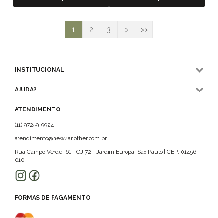
1
2
3
>
>>
INSTITUCIONAL
AJUDA?
ATENDIMENTO
(11) 97259-9924
atendimento@new4another.com.br
Rua Campo Verde, 61 - CJ 72 - Jardim Europa, São Paulo | CEP: 01456-
010
FORMAS DE PAGAMENTO