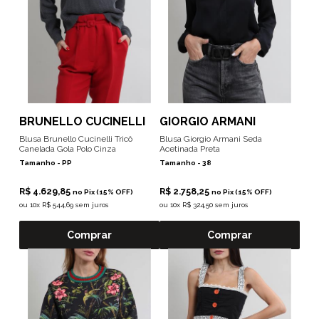
BRUNELLO CUCINELLI
GIORGIO ARMANI
Blusa Brunello Cucinelli Tricô
Blusa Giorgio Armani Seda
Canelada Gola Polo Cinza
Acetinada Preta
Tamanho -
PP
Tamanho -
38
R$ 4.629,85
R$ 2.758,25
no Pix (15% OFF)
no Pix (15% OFF)
ou
10x R$ 544,69 sem juros
ou
10x R$ 324,50 sem juros
Comprar
Comprar