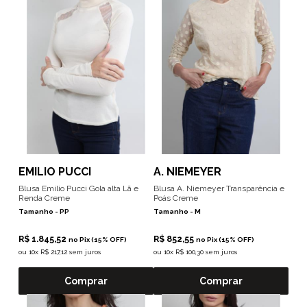
EMILIO PUCCI
A. NIEMEYER
Blusa Emilio Pucci Gola alta Lã e
Blusa A. Niemeyer Transparência e
Renda Creme
Poás Creme
Tamanho -
PP
Tamanho -
M
R$ 1.845,52
R$ 852,55
no Pix (15% OFF)
no Pix (15% OFF)
ou
10x R$ 217,12 sem juros
ou
10x R$ 100,30 sem juros
Comprar
Comprar