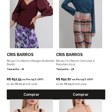
CRIS BARROS
CRIS BARROS
Blusa Cris Barros Mangas Bufantes
Blusa Cris Barros Camurça e
Bordô
Recortes Azul
Tamanho -
M
Tamanho -
38
R$ 852,55
R$ 892,67
no Pix (15% OFF)
no Pix (15% OFF)
ou
10x R$ 100,30 sem juros
ou
10x R$ 105,02 sem juros
Comprar
Comprar