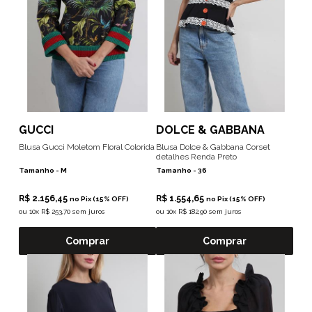
GUCCI
DOLCE & GABBANA
Blusa Gucci Moletom Floral Colorida
Blusa Dolce & Gabbana Corset
detalhes Renda Preto
Tamanho -
M
Tamanho -
36
R$ 2.156,45
R$ 1.554,65
no Pix (15% OFF)
no Pix (15% OFF)
ou
10x R$ 253,70 sem juros
ou
10x R$ 182,90 sem juros
Comprar
Comprar