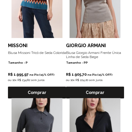
MISSONI
GIORGIO ARMANI
Blusa Missoni Tricô de Seda Colorida
Blusa Giorgio Armani Frente Única
Linha de Seda Bege
Tamanho -
P
Tamanho -
PP
R$ 1.995,97
R$ 1.905,70
no Pix (15% OFF)
no Pix (15% OFF)
ou
10x R$ 234,82 sem juros
ou
10x R$ 224,20 sem juros
Comprar
Comprar