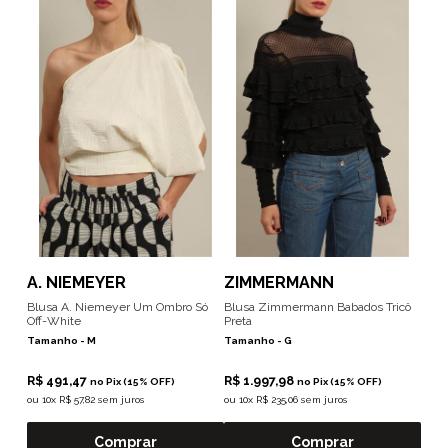
A. NIEMEYER
ZIMMERMANN
Blusa A. Niemeyer Um Ombro Só
Blusa Zimmermann Babados Tricô
Off-White
Preta
Tamanho -
M
Tamanho -
G
R$ 491,47
R$ 1.997,98
no Pix (15% OFF)
no Pix (15% OFF)
ou
10x R$ 57,82 sem juros
ou
10x R$ 235,06 sem juros
Comprar
Comprar