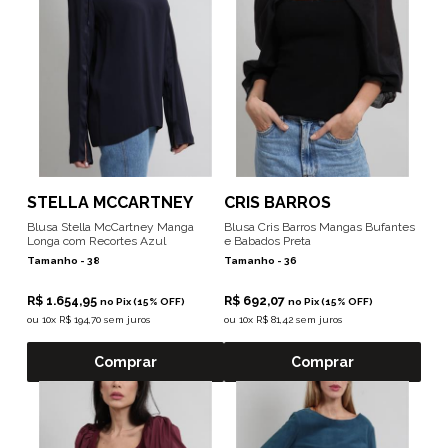
STELLA MCCARTNEY
CRIS BARROS
Blusa Stella McCartney Manga
Blusa Cris Barros Mangas Bufantes
Longa com Recortes Azul
e Babados Preta
Tamanho -
38
Tamanho -
36
R$ 1.654,95
R$ 692,07
no Pix (15% OFF)
no Pix (15% OFF)
ou
10x R$ 194,70 sem juros
ou
10x R$ 81,42 sem juros
Comprar
Comprar