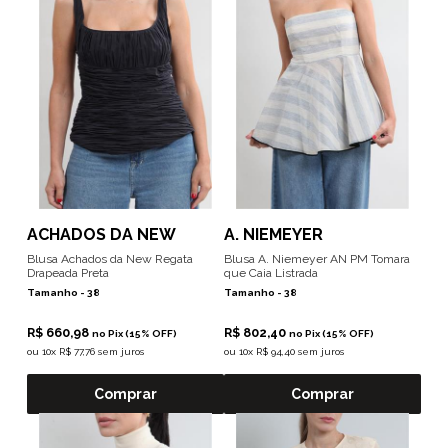
ACHADOS DA NEW
A. NIEMEYER
Blusa Achados da New Regata
Blusa A. Niemeyer AN PM Tomara
Drapeada Preta
que Caia Listrada
Tamanho -
38
Tamanho -
38
R$ 660,98
R$ 802,40
no Pix (15% OFF)
no Pix (15% OFF)
ou
10x R$ 77,76 sem juros
ou
10x R$ 94,40 sem juros
Comprar
Comprar