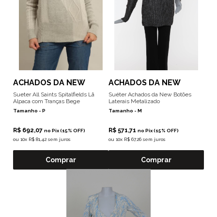
ACHADOS DA NEW
ACHADOS DA NEW
Sueter All Saints Spitalfields Lã
Suéter Achados da New Botões
Alpaca com Tranças Bege
Laterais Metalizado
Tamanho -
P
Tamanho -
M
R$ 692,07
R$ 571,71
no Pix (15% OFF)
no Pix (15% OFF)
ou
10x R$ 81,42 sem juros
ou
10x R$ 67,26 sem juros
Comprar
Comprar