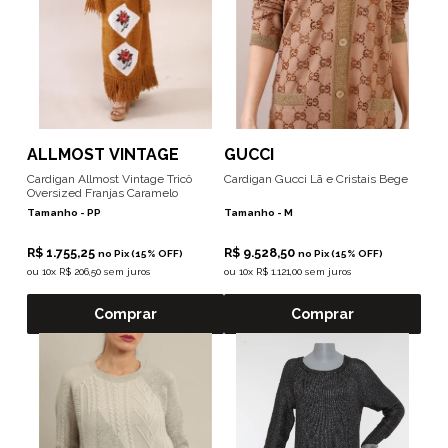
ALLMOST VINTAGE
GUCCI
Cardigan Allmost Vintage Tricô
Cardigan Gucci Lã e Cristais Bege
Oversized Franjas Caramelo
Tamanho -
PP
Tamanho -
M
R$ 1.755,25
R$ 9.528,50
no Pix (15% OFF)
no Pix (15% OFF)
ou
10x R$ 206,50 sem juros
ou
10x R$ 1.121,00 sem juros
Comprar
Comprar