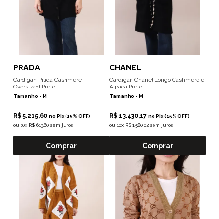
PRADA
CHANEL
Cardigan Prada Cashmere
Cardigan Chanel Longo Cashmere e
Oversized Preto
Alpaca Preto
Tamanho -
M
Tamanho -
M
R$ 5.215,60
R$ 13.430,17
no Pix (15% OFF)
no Pix (15% OFF)
ou
10x R$ 613,60 sem juros
ou
10x R$ 1.580,02 sem juros
Comprar
Comprar