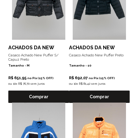
ACHADOS DA NEW
ACHADOS DA NEW
Casaco Achado New Puffer S/
Casaco Achado New Puffer Preto
Capuz Preto
Tamanho -
M
Tamanho -
10
R$ 651,95
R$ 692,07
no Pix (15% OFF)
no Pix (15% OFF)
ou
10x R$ 76,70 sem juros
ou
10x R$ 81,42 sem juros
Comprar
Comprar