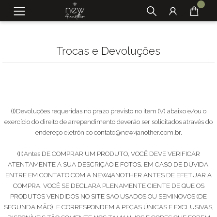
Trocas e Devoluções
(I)Devoluções requeridas no prazo previsto no item (V) abaixo e/ou o
exercício do direito de arrependimento deverão ser solicitados através do
endereço eletrônico
contato@new4another.com.br
.
(II)Antes DE COMPRAR UM PRODUTO, VOCÊ DEVE VERIFICAR
ATENTAMENTE A SUA DESCRIÇÃO E FOTOS. EM CASO DE DÚVIDA,
ENTRE EM CONTATO COM A NEW4ANOTHER ANTES DE EFETUAR A
COMPRA. VOCÊ SE DECLARA PLENAMENTE CIENTE DE QUE OS
PRODUTOS VENDIDOS NO SITE SÃO USADOS OU SEMINOVOS (DE
SEGUNDA MÃO), E CORRESPONDEM A PEÇAS ÚNICAS E EXCLUSIVAS,