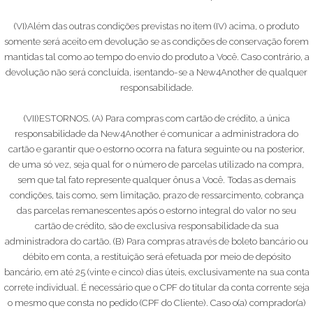
(VI)Além das outras condições previstas no item (IV) acima, o produto
somente será aceito em devolução se as condições de conservação forem
mantidas tal como ao tempo do envio do produto a Você. Caso contrário, a
devolução não será concluída, isentando-se a New4Another de qualquer
responsabilidade.
(VII)ESTORNOS. (A) Para compras com cartão de crédito, a única
responsabilidade da New4Another é comunicar a administradora do
cartão e garantir que o estorno ocorra na fatura seguinte ou na posterior,
de uma só vez, seja qual for o número de parcelas utilizado na compra,
sem que tal fato represente qualquer ônus a Você. Todas as demais
condições, tais como, sem limitação, prazo de ressarcimento, cobrança
das parcelas remanescentes após o estorno integral do valor no seu
cartão de crédito, são de exclusiva responsabilidade da sua
administradora do cartão. (B) Para compras através de boleto bancário ou
débito em conta, a restituição será efetuada por meio de depósito
bancário, em até 25 (vinte e cinco) dias úteis, exclusivamente na sua conta
correte individual. É necessário que o CPF do titular da conta corrente seja
o mesmo que consta no pedido (CPF do Cliente). Caso o(a) comprador(a)