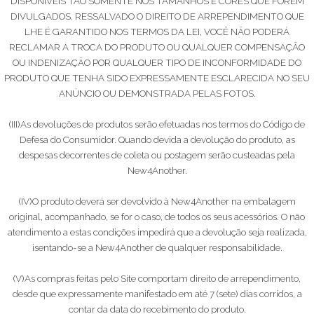
DISPONÍVEIS TÃO SOMENTE NOS TAMANHOS E CORES QUE FOREM
DIVULGADOS. RESSALVADO O DIREITO DE ARREPENDIMENTO QUE
LHE É GARANTIDO NOS TERMOS DA LEI, VOCÊ NÃO PODERÁ
RECLAMAR A TROCA DO PRODUTO OU QUALQUER COMPENSAÇÃO
OU INDENIZAÇÃO POR QUALQUER TIPO DE INCONFORMIDADE DO
PRODUTO QUE TENHA SIDO EXPRESSAMENTE ESCLARECIDA NO SEU
ANÚNCIO OU DEMONSTRADA PELAS FOTOS.
(III)As devoluções de produtos serão efetuadas nos termos do Código de
Defesa do Consumidor. Quando devida a devolução do produto, as
despesas decorrentes de coleta ou postagem serão custeadas pela
New4Another.
(IV)O produto deverá ser devolvido à New4Another na embalagem
original, acompanhado, se for o caso, de todos os seus acessórios. O não
atendimento a estas condições impedirá que a devolução seja realizada,
isentando-se a New4Another de qualquer responsabilidade.
(V)As compras feitas pelo Site comportam direito de arrependimento,
desde que expressamente manifestado em até 7 (sete) dias corridos, a
contar da data do recebimento do produto.