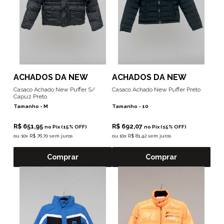
ACHADOS DA NEW
ACHADOS DA NEW
Casaco Achado New Puffer S/
Casaco Achado New Puffer Preto
Capuz Preto
Tamanho -
M
Tamanho -
10
R$ 651,95
R$ 692,07
no Pix (15% OFF)
no Pix (15% OFF)
ou
10x R$ 76,70 sem juros
ou
10x R$ 81,42 sem juros
Comprar
Comprar