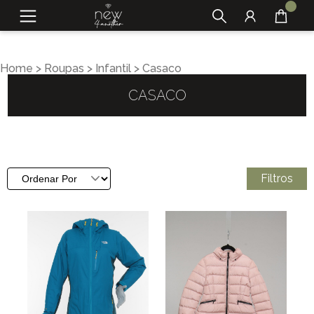
Home
>
Roupas
>
Infantil
>
Casaco
CASACO
Filtros