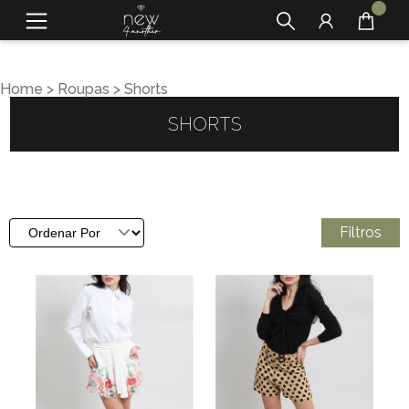
Home
>
Roupas
>
Shorts
SHORTS
Filtros