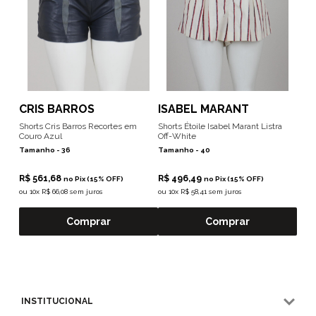
CRIS BARROS
ISABEL MARANT
Shorts Cris Barros Recortes em
Shorts Étoile Isabel Marant Listra
Couro Azul
Off-White
Tamanho -
36
Tamanho -
40
R$ 561,68
R$ 496,49
no Pix (15% OFF)
no Pix (15% OFF)
ou
10x R$ 66,08 sem juros
ou
10x R$ 58,41 sem juros
Comprar
Comprar
INSTITUCIONAL