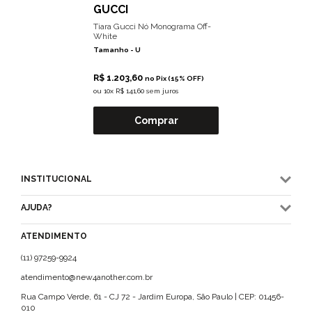
GUCCI
Tiara Gucci Nó Monograma Off-
White
Tamanho -
U
R$ 1.203,60
no Pix (15% OFF)
ou
10x R$ 141,60 sem juros
Comprar
INSTITUCIONAL
AJUDA?
ATENDIMENTO
(11) 97259-9924
atendimento@new4another.com.br
Rua Campo Verde, 61 - CJ 72 - Jardim Europa, São Paulo | CEP: 01456-
010