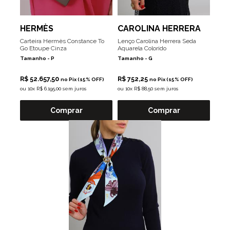
HERMÈS
CAROLINA HERRERA
Carteira Hermès Constance To
Lenço Carolina Herrera Seda
Go Etoupe Cinza
Aquarela Colorido
Tamanho -
P
Tamanho -
G
R$ 52.657,50
R$ 752,25
no Pix (15% OFF)
no Pix (15% OFF)
ou
10x R$ 6.195,00 sem juros
ou
10x R$ 88,50 sem juros
Comprar
Comprar