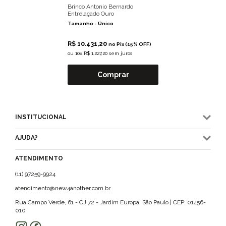
Brinco Antonio Bernardo
Entrelaçado Ouro
Tamanho -
Único
R$ 10.431,20
no Pix (15% OFF)
ou
10x R$ 1.227,20 sem juros
Comprar
INSTITUCIONAL
AJUDA?
ATENDIMENTO
(11) 97259-9924
atendimento@new4another.com.br
Rua Campo Verde, 61 - CJ 72 - Jardim Europa, São Paulo | CEP: 01456-
010