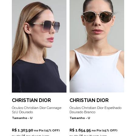
CHRISTIAN DIOR
CHRISTIAN DIOR
Óculos Christian Dior Cannage
Óculos Christian Dior Espelhado
S1U Dourado
Dourado Branco
Tamanho -
U
Tamanho -
U
R$ 1.303,90
R$ 1.654,95
no Pix (15% OFF)
no Pix (15% OFF)
ou
10x R$ 153,40 sem juros
ou
10x R$ 194,70 sem juros