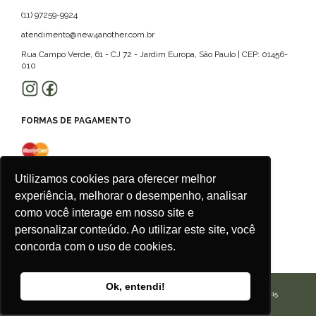
(11) 97259-9924
atendimento@new4another.com.br
Rua Campo Verde, 61 - CJ 72 - Jardim Europa, São Paulo | CEP: 01456-
010
FORMAS DE PAGAMENTO
Utilizamos cookies para oferecer melhor
experiência, melhorar o desempenho, analisar
como você interage em nosso site e
personalizar conteúdo. Ao utilizar este site, você
concorda com o uso de cookies.
Ok, entendi!
CALU ROUPAS ACESSORIOS E SERVICOS LTDA | CNPJ: 42.506.175/0001-15
Agência
New Humans
| Plataforma
Add Suite