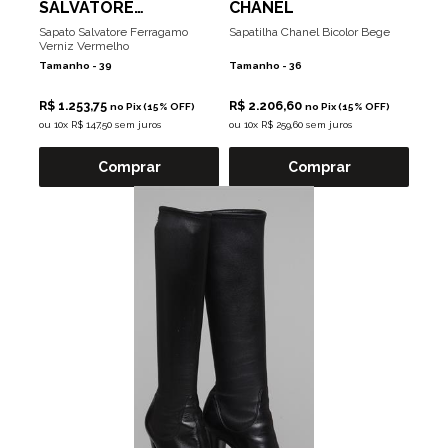
SALVATORE
CHANEL
FERRAGAMO
Sapato Salvatore Ferragamo
Sapatilha Chanel Bicolor Bege
Verniz Vermelho
Tamanho -
39
Tamanho -
36
R$ 1.253,75
R$ 2.206,60
no Pix (15% OFF)
no Pix (15% OFF)
ou
10x R$ 147,50 sem juros
ou
10x R$ 259,60 sem juros
Comprar
Comprar