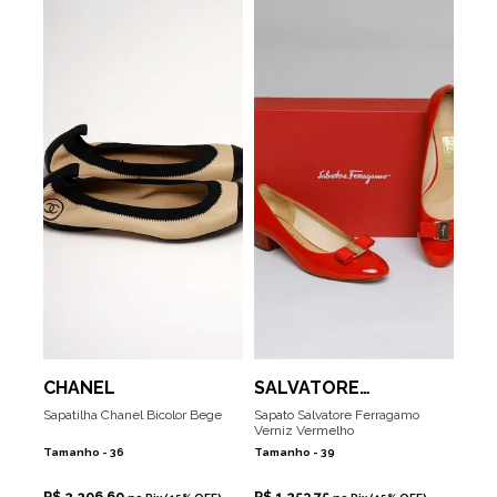
CHANEL
SALVATORE
FERRAGAMO
Sapatilha Chanel Bicolor Bege
Sapato Salvatore Ferragamo
Verniz Vermelho
Tamanho -
36
Tamanho -
39
R$ 2.206,60
R$ 1.253,75