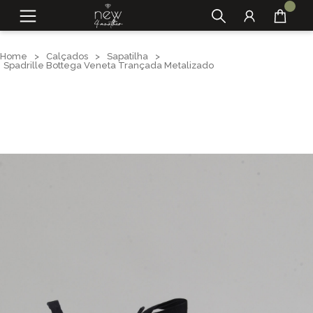
Home
>
Calçados
>
Sapatilha
>
Spadrille Bottega Veneta Trançada Metalizado