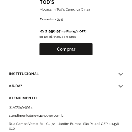
TOD´S
Mocassim Tod´s Camurça Cinza
Tamanho -
37,5
R$ 2.998,97
no Pix (15% OFF)
ou
10x R$ 352,82 sem juros
Comprar
INSTITUCIONAL
AJUDA?
ATENDIMENTO
(11) 97259-9924
atendimento@new4another.com.br
Rua Campo Verde, 61 - CJ 72 - Jardim Europa, São Paulo | CEP: 01456-
010