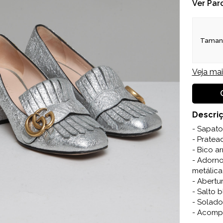
Ver Par
Taman
Veja ma
Descri
- Sapato
- Pratea
- Bico a
- Adorno
metálic
- Abertu
- Salto 
- Solado
- Acomp