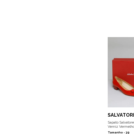
SALVATOR
FERRAGA
Sapato Salvator
Verniz Vermelh
Tamanho -
39