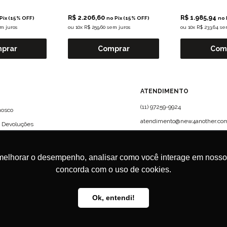
R$ 2.206,60
R$ 1.985,94
Pix (15% OFF)
no Pix (15% OFF)
no 
em juros
ou
10x R$ 259,60 sem juros
ou
10x R$ 233,64 se
prar
Comprar
Com
?
ATENDIMENTO
(11) 97259-9924
nosco
atendimento@new4another.com
e Devoluções
Rua Campo Verde, 61 - CJ 72 -
Jardim Europa, São Paulo | CEP:
01456-010
melhorar o desempenho, analisar como você interage em nosso sit
concorda com o uso de cookies.
Ok, entendi!
0001-15