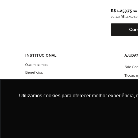
R$ 1.253,75
no 
ou
10x R$ 147,50 s
Com
INSTITUCIONAL
AJUDA
Quem somos
Fale Co
Benefícios
Trocas 
FAQ
Políticas de entregas
Utilizamos cookies para oferecer melhor experiência, 
Política de Privacidade
Termo de Uso
CALU ROUPAS ACESSORIOS E SERVICOS LTDA | CNPJ: 42.506.175/