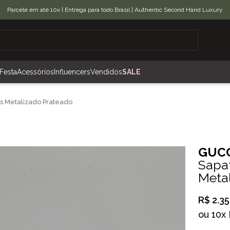
Parcele em até 10x | Entrega para todo Brasil | Authentic Second Hand Luxury
Festa
Acessórios
Influencers
Vendidos
SALE
s Metalizado Prateado
GUCC
Sapa
Meta
R$ 2.35
ou
10x 