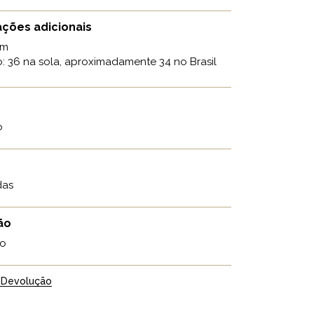
ções adicionais
cm
 36 na sola, aproximadamente 34 no Brasil
o
das
ão
o
 Devolução