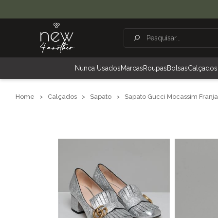
Nunca Usados
Marcas
Roupas
Bolsas
Calçados
Home
>
Calçados
>
Sapato
>
Sapato Gucci Mocassim Franja