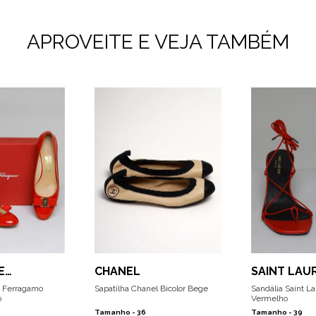
APROVEITE E VEJA TAMBÉM
E
CHANEL
SAINT LAU
MO
e Ferragamo
Sapatilha Chanel Bicolor Bege
Sandália Saint L
o
Vermelho
Tamanho -
36
Tamanho -
39