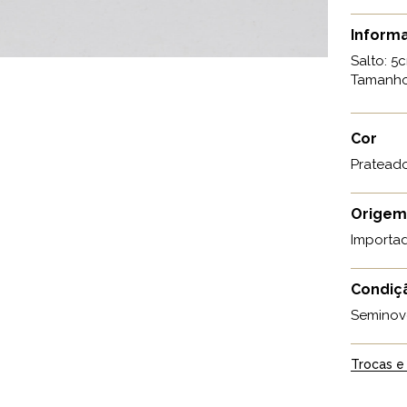
Informa
Salto: 5
Tamanho:
Cor
Pratead
Origem
Importa
Condiç
Seminov
Trocas e