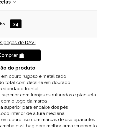
celas
34
ho:
is peças de
DAVI
Comprar
ção do produto
 em couro rugoso e metalizado
do total com detalhe em dourado
rredondado frontal
 superior com franjas estruturadas e plaqueta
a com o logo da marca
ra superior para encaixe dos pés
bloco inferior de altura mediana
 em couro liso com marcas de uso aparentes
amnha dust bag para melhor armazenamento