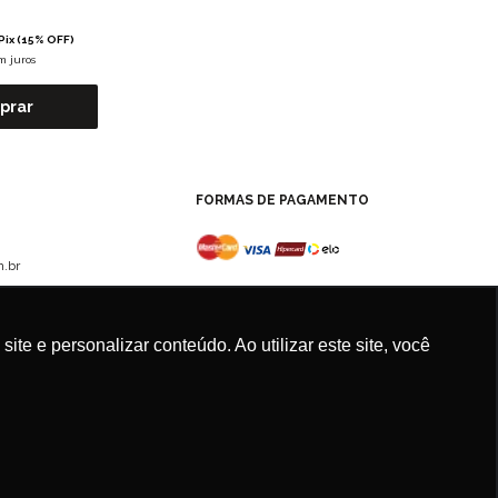
Pix (15% OFF)
m juros
prar
FORMAS DE PAGAMENTO
.br
e e personalizar conteúdo. Ao utilizar este site, você
Agência
New Humans
| Plataforma
Add Suite