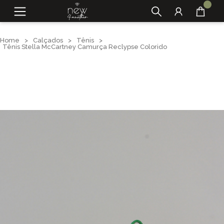
Home
>
Calçados
>
Tênis
>
Tênis Stella McCartney Camurça Reclypse Colorido