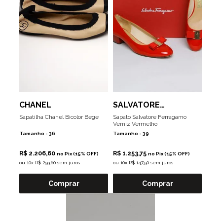
CHANEL
SALVATORE
FERRAGAMO
Sapatilha Chanel Bicolor Bege
Sapato Salvatore Ferragamo
Verniz Vermelho
Tamanho -
36
Tamanho -
39
R$ 2.206,60
R$ 1.253,75
no Pix (15% OFF)
no Pix (15% OFF)
ou
10x R$ 259,60 sem juros
ou
10x R$ 147,50 sem juros
Comprar
Comprar