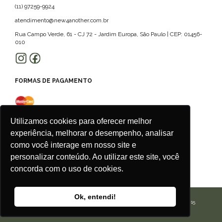
(11) 97259-9924
atendimento@new4another.com.br
Rua Campo Verde, 61 - CJ 72 - Jardim Europa, São Paulo | CEP: 01456-
010
FORMAS DE PAGAMENTO
Utilizamos cookies para oferecer melhor
experiência, melhorar o desempenho, analisar
como você interage em nosso site e
personalizar conteúdo. Ao utilizar este site, você
concorda com o uso de cookies.
Ok, entendi!
CALU ROUPAS ACESSORIOS E SERVICOS LTDA | CNPJ: 42.506.175/0001-15
Agência
New Humans
| Plataforma
Add Suite