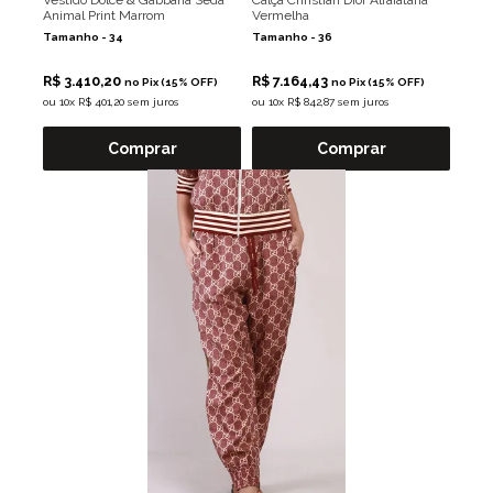
Vestido Dolce & Gabbana Seda
Calça Christian Dior Alfaiataria
Animal Print Marrom
Vermelha
Tamanho -
34
Tamanho -
36
R$ 3.410,20
R$ 7.164,43
no Pix (15% OFF)
no Pix (15% OFF)
ou
10x R$ 401,20 sem juros
ou
10x R$ 842,87 sem juros
Comprar
Comprar