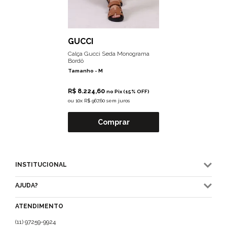
GUCCI
Calça Gucci Seda Monograma
Bordô
Tamanho -
M
R$ 8.224,60
no Pix (15% OFF)
ou
10x R$ 967,60 sem juros
Comprar
INSTITUCIONAL
AJUDA?
ATENDIMENTO
(11) 97259-9924