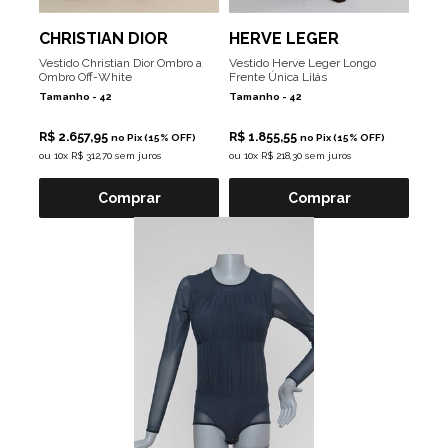
CHRISTIAN DIOR
HERVE LEGER
Vestido Christian Dior Ombro a
Vestido Herve Leger Longo
Ombro Off-White
Frente Única Lilás
Tamanho -
42
Tamanho -
42
R$ 2.657,95
R$ 1.855,55
no Pix (15% OFF)
no Pix (15% OFF)
ou
10x R$ 312,70 sem juros
ou
10x R$ 218,30 sem juros
Comprar
Comprar