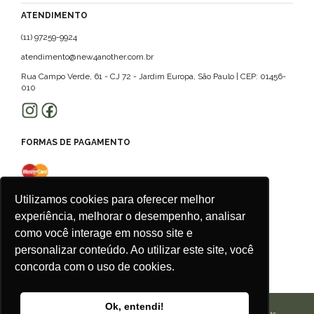
ATENDIMENTO
(11) 97259-9924
atendimento@new4another.com.br
Rua Campo Verde, 61 - CJ 72 - Jardim Europa, São Paulo | CEP: 01456-
010
FORMAS DE PAGAMENTO
Utilizamos cookies para oferecer melhor
experiência, melhorar o desempenho, analisar
como você interage em nosso site e
personalizar conteúdo. Ao utilizar este site, você
concorda com o uso de cookies.
Ok, entendi!
CALU ROUPAS ACESSORIOS E SERVICOS LTDA | CNPJ: 42.506.175/0001-15