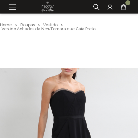
Home
>
Roupas
>
Vestido
>
Vestido Achados da NewTomara que Caia Preto