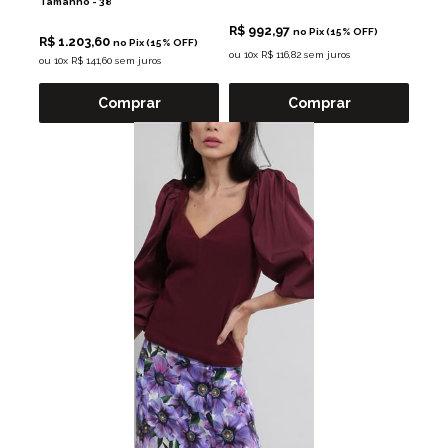
Tamanho -
38
R$ 992,97
no Pix (15% OFF)
R$ 1.203,60
no Pix (15% OFF)
ou
10x R$ 116,82 sem juros
ou
10x R$ 141,60 sem juros
Comprar
Comprar