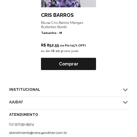
CRIS BARROS
Blusa Cris Barros Mangas
Bufantes Bordô
Tamanho -
M
R$ 852,55
no Pix (15% OFF)
ou
10x R$ 100,30 sem juros
Comprar
INSTITUCIONAL
AJUDA?
ATENDIMENTO
(11) 97259-9924
atendimento@new4another.com.br