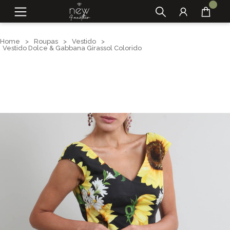
Home
>
Roupas
>
Vestido
>
Vestido Dolce & Gabbana Girassol Colorido