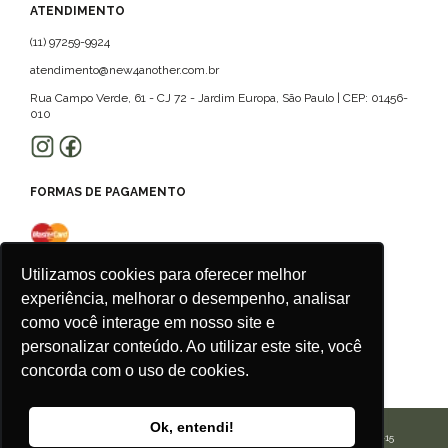
ATENDIMENTO
(11) 97259-9924
atendimento@new4another.com.br
Rua Campo Verde, 61 - CJ 72 - Jardim Europa, São Paulo | CEP: 01456-
010
FORMAS DE PAGAMENTO
Utilizamos cookies para oferecer melhor
experiência, melhorar o desempenho, analisar
como você interage em nosso site e
personalizar conteúdo. Ao utilizar este site, você
concorda com o uso de cookies.
Ok, entendi!
CALU ROUPAS ACESSORIOS E SERVICOS LTDA | CNPJ: 42.506.175/0001-15