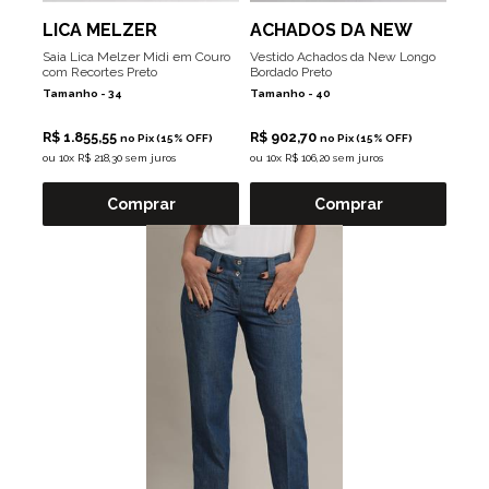
LICA MELZER
ACHADOS DA NEW
Saia Lica Melzer Midi em Couro
Vestido Achados da New Longo
com Recortes Preto
Bordado Preto
Tamanho -
34
Tamanho -
40
R$ 1.855,55
R$ 902,70
no Pix (15% OFF)
no Pix (15% OFF)
ou
10x R$ 218,30 sem juros
ou
10x R$ 106,20 sem juros
Comprar
Comprar