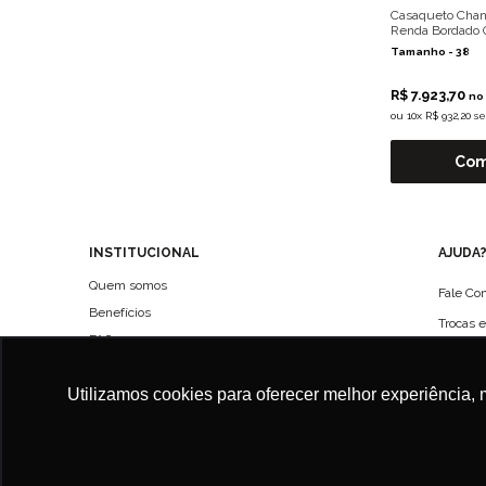
Casaqueto Chane
Renda Bordado 
Tamanho -
38
R$ 7.923,70
no 
ou
10x R$ 932,20 s
Com
INSTITUCIONAL
AJUDA
Quem somos
Fale Co
Benefícios
Trocas 
FAQ
Políticas de entregas
Utilizamos cookies para oferecer melhor experiência, 
Política de Privacidade
Termo de Uso