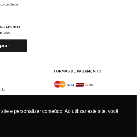
icô de Seda
Pix (15% OFF)
m juros
prar
FORMAS DE PAGAMENTO
.br
e e personalizar conteúdo. Ao utilizar este site, você