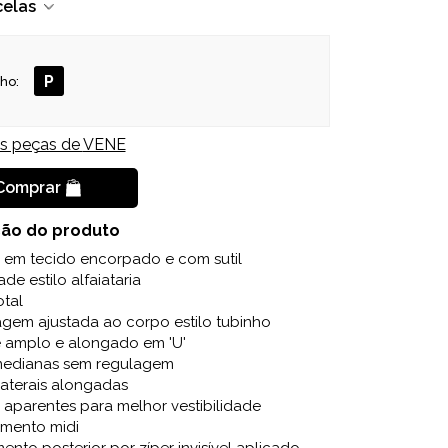
celas
P
ho:
is peças de
VENE
Comprar
ção do produto
o em tecido encorpado e com sutil
ade estilo alfaiataria
otal
gem ajustada ao corpo estilo tubinho
 amplo e alongado em 'U'
 medianas sem regulagem
laterais alongadas
 aparentes para melhor vestibilidade
imento midi