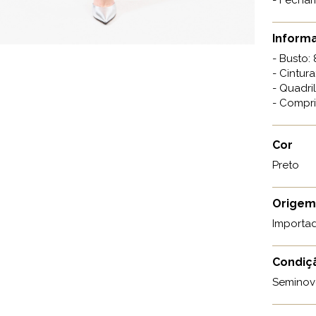
- Fecham
Informa
- Busto:
- Cintur
- Quadri
- Compr
Cor
Preto
Origem
Importa
Condiç
Seminov