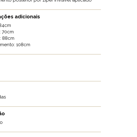
ento posterior por zíper invisível aplicado
ções adicionais
 84cm
a: 70cm
l: 88cm
imento: 108cm
das
ão
o