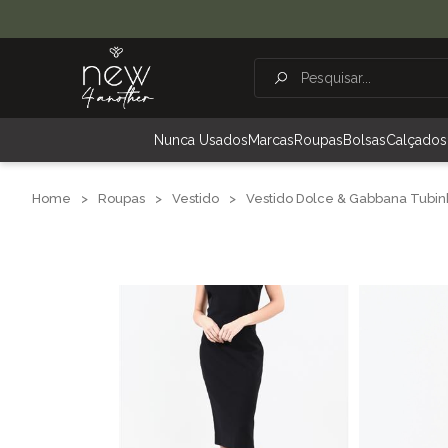
Nunca Usados
Marcas
Roupas
Bolsas
Calçados
Home
>
Roupas
>
Vestido
>
Vestido Dolce & Gabbana Tubin