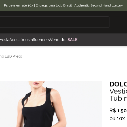
Parcele em até 10x | Entrega para todo Brasil | Authentic Second Hand Luxury
Festa
Acessórios
Influencers
Vendidos
SALE
ho LBD Preto
DOLC
Vest
Tubi
R$ 1.50
ou
10x 