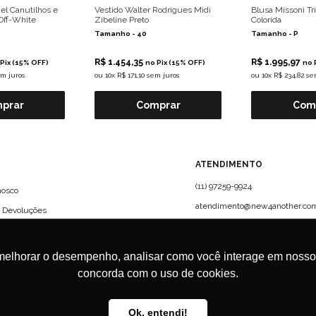
l Canutilhos e
Vestido Walter Rodrigues Midi
Blusa Missoni Tr
Off-White
Zibeline Preto
Colorida
Tamanho -
40
Tamanho -
P
R$ 1.454,35
R$ 1.995,97
Pix (15% OFF)
no Pix (15% OFF)
no 
em juros
ou
10x R$ 171,10 sem juros
ou
10x R$ 234,82 se
prar
Comprar
Com
?
ATENDIMENTO
(11) 97259-9924
nosco
atendimento@new4another.com
e Devoluções
Rua Campo Verde, 61 - CJ 72 -
Jardim Europa, São Paulo | CEP:
01456-010
melhorar o desempenho, analisar como você interage em nosso sit
concorda com o uso de cookies.
Ok, entendi!