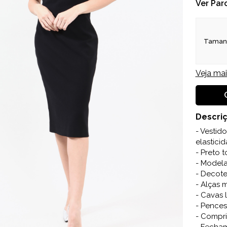
Ver Par
Taman
Veja ma
Descri
- Vestid
elasticid
- Preto t
- Modela
- Decote
- Alças
- Cavas 
- Pences
- Compr