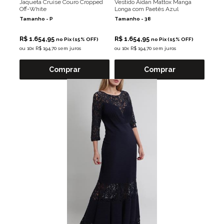
Jaqueta Cruise Couro Cropped
Vestido Aidan Mattox Manga
Off-White
Longa com Paetês Azul
Tamanho -
P
Tamanho -
38
R$ 1.654,95
R$ 1.654,95
no Pix (15% OFF)
no Pix (15% OFF)
ou
10x R$ 194,70 sem juros
ou
10x R$ 194,70 sem juros
Comprar
Comprar