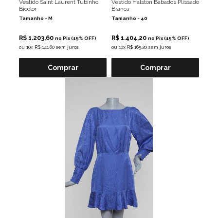
Vestido Saint Laurent Tubinho
Vestido Halston Babados Plissado
Bicolor
Branca
Tamanho -
M
Tamanho -
40
R$ 1.203,60
R$ 1.404,20
no Pix (15% OFF)
no Pix (15% OFF)
ou
10x R$ 141,60 sem juros
ou
10x R$ 165,20 sem juros
Comprar
Comprar